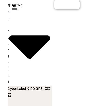
即刻追踪
N
产品中心
o
p
r
o
d
u
c
t
s
i
n
t
h
CyberLabel X100 GPS 追踪
e
器
c